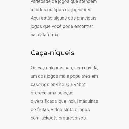
variedade de jogos que atendem
a todos os tipos de jogadores.
Aqui estão alguns dos principais
jogos que você pode encontrar
na plataforma:
Caça-níqueis
Os caça-níqueis são, sem dúvida,
um dos jogos mais populares em
cassinos on-line. O BR4bet
oferece uma seleção
diversificada, que inclui máquinas
de frutas, vídeo slots e jogos
com jackpots progressivos.