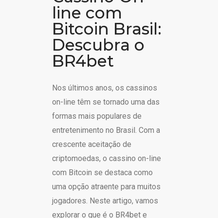
line com
Bitcoin Brasil:
Descubra o
BR4bet
Nos últimos anos, os cassinos
on-line têm se tornado uma das
formas mais populares de
entretenimento no Brasil. Com a
crescente aceitação de
criptomoedas, o cassino on-line
com Bitcoin se destaca como
uma opção atraente para muitos
jogadores. Neste artigo, vamos
explorar o que é o BR4bet e