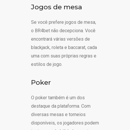
Jogos de mesa
Se você prefere jogos de mesa,
o BR4bet não decepciona. Você
encontrará várias versões de
blackjack, roleta e baccarat, cada
uma com suas próprias regras e
estilos de jogo.
Poker
O poker também é um dos
destaque da plataforma. Com
diversas mesas e torneios
disponíveis, os jogadores podem