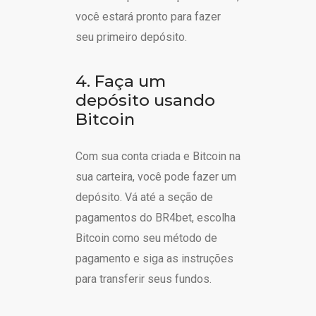
você estará pronto para fazer
seu primeiro depósito.
4. Faça um
depósito usando
Bitcoin
Com sua conta criada e Bitcoin na
sua carteira, você pode fazer um
depósito. Vá até a seção de
pagamentos do BR4bet, escolha
Bitcoin como seu método de
pagamento e siga as instruções
para transferir seus fundos.