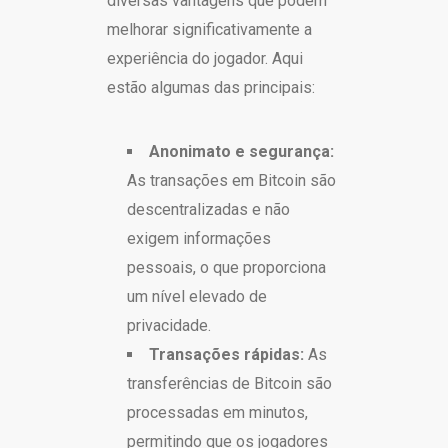
diversas vantagens que podem
melhorar significativamente a
experiência do jogador. Aqui
estão algumas das principais:
Anonimato e segurança:
As transações em Bitcoin são
descentralizadas e não
exigem informações
pessoais, o que proporciona
um nível elevado de
privacidade.
Transações rápidas:
As
transferências de Bitcoin são
processadas em minutos,
permitindo que os jogadores