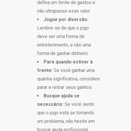
defina um limite de gastos e
não ultrapasse esse valor.
Jogue por diversão:
Lembre-se de que o jogo
deve ser uma forma de
entretenimento, e não uma
forma de ganhar dinheiro.
Pare quando estiver à
frente:
Se você ganhar uma
quantia significativa, considere
parar e retirar seus ganhos.
Busque ajuda se
necessário:
Se você sentir
que o jogo está se tornando
um problema, não hesite em
buscar ajuda profissional.