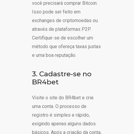
você precisará comprar Bitcoin.
Isso pode ser feito em
exchanges de criptomoedas ou
através de plataformas P2P.
Certifique-se de escolher um
método que ofereça taxas justas
e uma boa reputação.
3. Cadastre-se no
BR4bet
Visite o site do BR4bet e crie
uma conta. O processo de
registro é simples e rápido,
exigindo apenas alguns dados
básicos. Após a criação da conta,