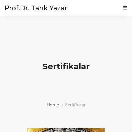
Prof.Dr. Tarık Yazar
ANASAYFA
KISACA…
DOĞRU OTURMA
EGZERSIZ
Sertifikalar
ÇALIŞMA SAATLERI
SAĞLIK KÖŞESI
PROF.DR. TARIK YAZAR
Home
Sertifikalar
İLETIŞIM
ENGLISH